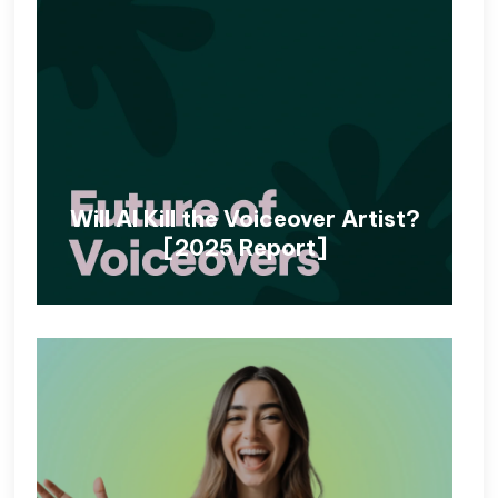
Will AI Kill the Voiceover Artist?
[2025 Report]