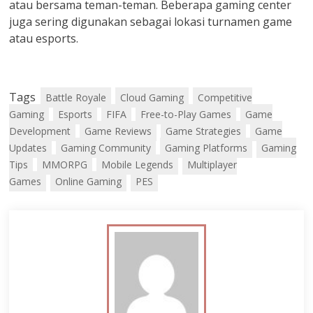
atau bersama teman-teman. Beberapa gaming center
juga sering digunakan sebagai lokasi turnamen game
atau esports.
Tags
Battle Royale
Cloud Gaming
Competitive
Gaming
Esports
FIFA
Free-to-Play Games
Game
Development
Game Reviews
Game Strategies
Game
Updates
Gaming Community
Gaming Platforms
Gaming
Tips
MMORPG
Mobile Legends
Multiplayer
Games
Online Gaming
PES