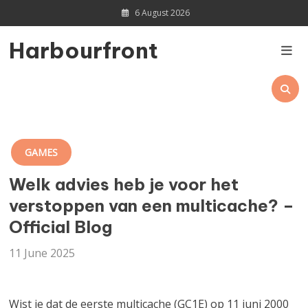
Skip
6 August 2026
to
content
Harbourfront
GAMES
Welk advies heb je voor het
verstoppen van een multicache? –
Official Blog
11 June 2025
Wist je dat de eerste multicache (GC1E) op 11 juni 2000